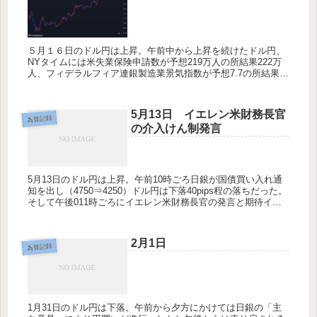
５月１６日のドル円は上昇。午前中から上昇を続けたドル円、
NYタイムには米失業保険申請数が予想219万人の所結果222万
人、フィデラルフィア連銀製造業景気指数が予想7.7の所結果
4.5と重要度の高い指標がどちらも悪い結果となりった。しかし
米輸...
5月13日 イエレン米財務長官
為替記録
の介入けん制発言
5月13日のドル円は上昇。午前10時ごろ日銀が国債買い入れ通
知を出し（4750⇒4250）ドル円は下落40pips程の落ちだった。
そして午後011時ごろにイエレン米財務長官の発言と期待イン
フレ率の発表があり大きく急騰し156を突破した。期待...
2月1日
為替記録
1月31日のドル円は下落。午前から夕方にかけては日銀の「主