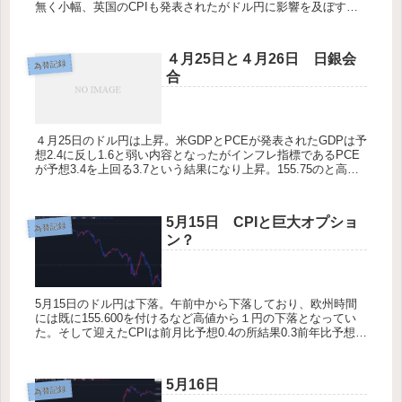
無く小幅、英国のCPIも発表されたがドル円に影響を及ぼすほ
どのものでもなかった。本日は21：30分に失業保険申請数、フ
ィラデル...
４月25日と４月26日 日銀会
為替記録
合
４月25日のドル円は上昇。米GDPとPCEが発表されたGDPは予
想2.4に反し1.6と弱い内容となったがインフレ指標であるPCE
が予想3.4を上回る3.7という結果になり上昇。155.75のと高値
を更新した。深夜に時事通信から「日銀は26日...
5月15日 CPIと巨大オプショ
為替記録
ン？
5月15日のドル円は下落。午前中から下落しており、欧州時間
には既に155.600を付けるなど高値から１円の下落となってい
た。そして迎えたCPIは前月比予想0.4の所結果0.3前年比予想
3.5の所結果3.4と下振れ、更に小売売上高も予想0.6...
5月16日
為替記録