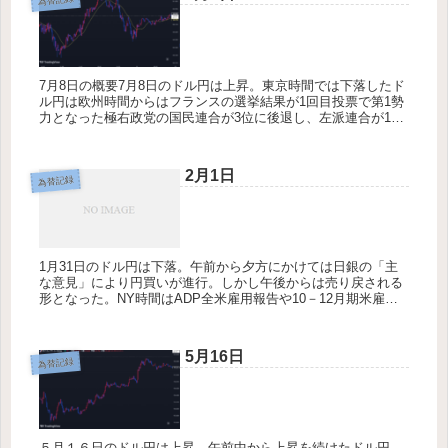
7月8日の概要7月8日のドル円は上昇。東京時間では下落したド
ル円は欧州時間からはフランスの選挙結果が1回目投票で第1勢
力となった極右政党の国民連合が3位に後退し、左派連合が1位
となった事によるユーロ買いとそれに伴う円売りにより上昇、
前日の落...
2月1日
為替記録
1月31日のドル円は下落。午前から夕方にかけては日銀の「主
な意見」により円買いが進行。しかし午後からは売り戻される
形となった。NY時間はADP全米雇用報告や10－12月期米雇用
コスト指数、1月米シカゴ購買部協会景気指数が軒並み予想を
下回った...
5月16日
為替記録
５月１６日のドル円は上昇。午前中から上昇を続けたドル円、