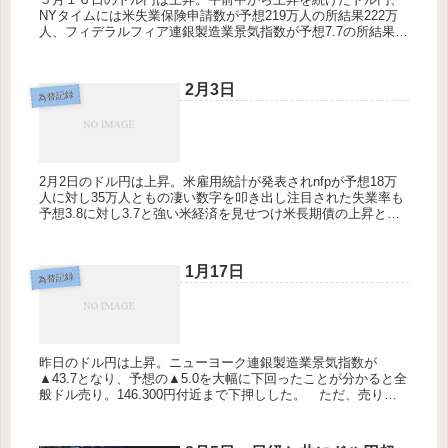
NYタイムには米失業保険申請数が予想219万人の所結果222万
人、フィデラルフィア連銀製造業景気指数が予想7.7の所結果
4.5と重要度の高い指標がどちらも悪い結果となりった。しかし
米輸...
2月3日
為替記録
2月2日のドル円は上昇。米雇用統計が発表されnfpが予想18万
人に対し35万人ともの凄い数字を叩き出し注目された失業率も
予想3.8に対し3.7と強い米経済を見せつけ米長期債の上昇と共
にかなりのドル買いが入りものの数分で1円上昇し、その後も
じ...
1月17日
為替記録
昨日のドル円は上昇。ニューヨーク連銀製造業景気指数が
▲43.7となり、予想の▲5.0を大幅に下回ったことが分かると全
般ドル売り。146.300円付近まで下押しした。 ただ、売り一
巡後は買い戻しが優勢に。ウォラー米連邦準備理事会（FRB）
の発...