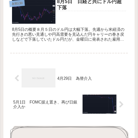
8月5日 日経と共にドル円超
為替記録
下落
8月5日の概要８月５日のドル円は大幅下落。先週から米経済の
先行きの悪い見通しや円高需要を見込んだ円キャリーの巻き戻
しなどで下落していたドル円だが、金曜日に発表された雇用統
計の悪化からリスクオフの見方が拡大し、円買い需要が爆発。
さらに米経済悪...
4月29日 為替介入
5月1日 FOMC据え置き、再び日銀
介入か