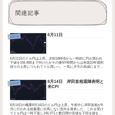
関連記事
6月11日
為替記録
6月11日のドル円は上昇。夕刻18時頃から一時的に円が買われ
下値を156.800まで付けたがその後NY時間からは米国10年債利
回りの上昇につられてドル買いへ、一気に夕方の高値にまで値
を戻した。しかしそこから上は重たく米10年債入札が応札倍
率...
8月14日 岸田首相退陣表明と
為替記録
米CPI
8月14日の概要8月14日のドル円は上昇。午前中に岸田首相が9
月に行われる総裁選に出馬しない意向を発表した、これを受け
てドル円は一時下落し146.071と数日間の安値を下回る値を付