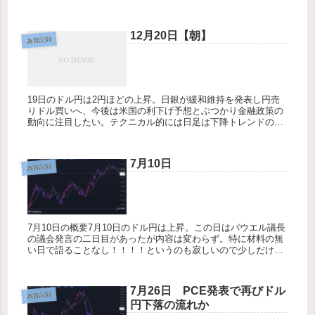
けた。その後は大きく買い戻され147.400台まで戻すもNY...
12月20日【朝】
為替記録
19日のドル円は2円ほどの上昇。日銀が緩和維持を発表し円売
りドル買いへ、今後は米国の利下げ予想とぶつかり金融政策の
動向に注目したい。テクニカル的には日足は下降トレンドの調
整が8割ほどリトレース。本日から下げていく可能性もある本
日は金利に関す...
7月10日
為替記録
7月10日の概要7月10日のドル円は上昇。この日はパウエル議長
の議会発言の二日目があったが内容は変わらず。特に材料の無
い日で語ることなし！！！！というのも寂しいので少しだけ大
統領選で優勢なトランプさんについてまとめようと思う。もし
トラ皆さん...
7月26日 PCE発表で再びドル
為替記録
円下落の流れか