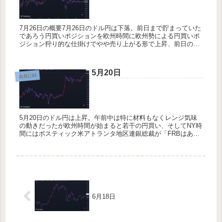
7月26日の概要7月26日のドル円は下落。前日まで貯まっていた
であろう円買いポジションを欧州時間に欧州勢による円買いポ
ジション狩り的な仕掛けでやや売り上がる形で上昇、前日の高
値を抜けて154.700まで高値を付けた。そしてNY時間にPCE
が...
5月20日
為替記録
5月20日のドル円は上昇。午前中は特に材料もなくレンジ気味
の動きだったが欧州時間が始まると若干の円買い、そしてNY時
間にはボスティック米アトランタ地区連銀総裁が「FRBはあら
ゆる可能性を排除しない」と発言し米長期金利が上昇しドル買
いへ、一気...
6月18日