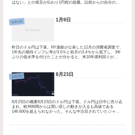
はない」との発言が伝わり1円程の急騰。以前からの自分の考
え【円高になる材料は出揃っていない】が正しかった気もす
る？気がするだ...
1月9日
為替記録
昨日のドル円は下落。NY連銀が公表した12月の消費者調査で、
1年先の期待インフレ率が3.0％と前月の3.4％から低下し、3年
ぶりの低水準を付けたことが分かると、米10年債利回りが
3.96％台。これを受けて143.66円まで値を下げた。ドル円...
8月23日
為替記録
8月23日の概要8月23日のドル円は下落。ドル円は日中に売り込
まれ、欧州時間からは買い戻しの動きが入るも高値である
146.600を超えられなかった。そんな中注目されていたジャク
ソンホールで会合でのパウエルFRB議長の発言が始まる。発言
開始と...