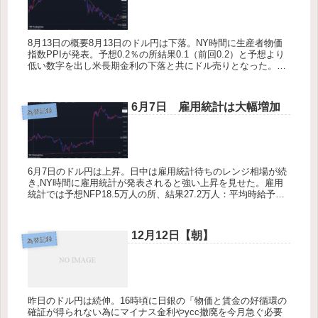
8月13日の概要8月13日のドル円は下落。NY時間に生産者物価
指数PPIが発表。予想0.2％の所結果0.1（前回0.2）と予想より
低い数字を出し米長期金利の下落と共にドル売りとなった。午
前中に溜めたポジションを切るかの様に下落し深夜には14...
6月7日 雇用統計は大幅増加
為替記録
6月7日のドル円は上昇。日中は雇用統計待ちのレンジ相場が続
き,NY時間に雇用統計が発表されると強い上昇を見せた。雇用
統計では予想NFP18.5万人の所、結果27.2万人：平均時給予想
0.3の所、0.4と強い結果を見せつけて米10年債が上昇、...
12月12日【朝】
為替記録
昨日のドル円は続伸。16時頃に日銀の「物価と賃金の好循環の
確証が得られない為にマイナス金利やycc撤廃を今月急ぐ必要