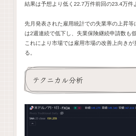
結果は予想より低く22.7万件前回の23.4
先月発表された雇用統計での失業率の上昇等
は2週連続で低下し、失業保険継続申請数も
これにより市場では雇用市場の改善上向きが
る。
テクニカル分析